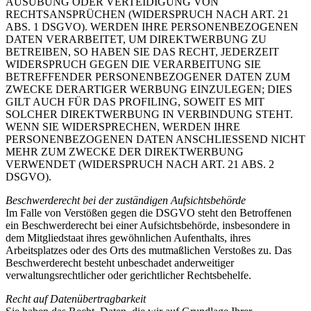
AUSÜBUNG ODER VERTEIDIGUNG VON
RECHTSANSPRÜCHEN (WIDERSPRUCH NACH ART. 21
ABS. 1 DSGVO). WERDEN IHRE PERSONENBEZOGENEN
DATEN VERARBEITET, UM DIREKTWERBUNG ZU
BETREIBEN, SO HABEN SIE DAS RECHT, JEDERZEIT
WIDERSPRUCH GEGEN DIE VERARBEITUNG SIE
BETREFFENDER PERSONENBEZOGENER DATEN ZUM
ZWECKE DERARTIGER WERBUNG EINZULEGEN; DIES
GILT AUCH FÜR DAS PROFILING, SOWEIT ES MIT
SOLCHER DIREKTWERBUNG IN VERBINDUNG STEHT.
WENN SIE WIDERSPRECHEN, WERDEN IHRE
PERSONENBEZOGENEN DATEN ANSCHLIESSEND NICHT
MEHR ZUM ZWECKE DER DIREKTWERBUNG
VERWENDET (WIDERSPRUCH NACH ART. 21 ABS. 2
DSGVO).
Beschwerderecht bei der zuständigen Aufsichtsbehörde
Im Falle von Verstößen gegen die DSGVO steht den Betroffenen
ein Beschwerderecht bei einer Aufsichtsbehörde, insbesondere in
dem Mitgliedstaat ihres gewöhnlichen Aufenthalts, ihres
Arbeitsplatzes oder des Orts des mutmaßlichen Verstoßes zu. Das
Beschwerderecht besteht unbeschadet anderweitiger
verwaltungsrechtlicher oder gerichtlicher Rechtsbehelfe.
Recht auf Datenübertragbarkeit