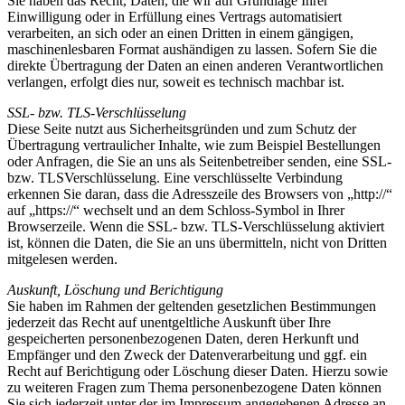
Sie haben das Recht, Daten, die wir auf Grundlage Ihrer
Einwilligung oder in Erfüllung eines Vertrags automatisiert
verarbeiten, an sich oder an einen Dritten in einem gängigen,
maschinenlesbaren Format aushändigen zu lassen. Sofern Sie die
direkte Übertragung der Daten an einen anderen Verantwortlichen
verlangen, erfolgt dies nur, soweit es technisch machbar ist.
SSL- bzw. TLS-Verschlüsselung
Diese Seite nutzt aus Sicherheitsgründen und zum Schutz der
Übertragung vertraulicher Inhalte, wie zum Beispiel Bestellungen
oder Anfragen, die Sie an uns als Seitenbetreiber senden, eine SSL-
bzw. TLSVerschlüsselung. Eine verschlüsselte Verbindung
erkennen Sie daran, dass die Adresszeile des Browsers von „http://“
auf „https://“ wechselt und an dem Schloss-Symbol in Ihrer
Browserzeile. Wenn die SSL- bzw. TLS-Verschlüsselung aktiviert
ist, können die Daten, die Sie an uns übermitteln, nicht von Dritten
mitgelesen werden.
Auskunft, Löschung und Berichtigung
Sie haben im Rahmen der geltenden gesetzlichen Bestimmungen
jederzeit das Recht auf unentgeltliche Auskunft über Ihre
gespeicherten personenbezogenen Daten, deren Herkunft und
Empfänger und den Zweck der Datenverarbeitung und ggf. ein
Recht auf Berichtigung oder Löschung dieser Daten. Hierzu sowie
zu weiteren Fragen zum Thema personenbezogene Daten können
Sie sich jederzeit unter der im Impressum angegebenen Adresse an