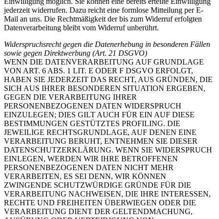
Einwilligung möglich. Sie können eine bereits erteilte Einwilligung
jederzeit widerrufen. Dazu reicht eine formlose Mitteilung per E-
Mail an uns. Die Rechtmäßigkeit der bis zum Widerruf erfolgten
Datenverarbeitung bleibt vom Widerruf unberührt.
Widerspruchsrecht gegen die Datenerhebung in besonderen Fällen
sowie gegen Direktwerbung (Art. 21 DSGVO)
WENN DIE DATENVERARBEITUNG AUF GRUNDLAGE
VON ART. 6 ABS. 1 LIT. E ODER F DSGVO ERFOLGT,
HABEN SIE JEDERZEIT DAS RECHT, AUS GRÜNDEN, DIE
SICH AUS IHRER BESONDEREN SITUATION ERGEBEN,
GEGEN DIE VERARBEITUNG IHRER
PERSONENBEZOGENEN DATEN WIDERSPRUCH
EINZULEGEN; DIES GILT AUCH FÜR EIN AUF DIESE
BESTIMMUNGEN GESTÜTZTES PROFILING. DIE
JEWEILIGE RECHTSGRUNDLAGE, AUF DENEN EINE
VERARBEITUNG BERUHT, ENTNEHMEN SIE DIESER
DATENSCHUTZERKLÄRUNG. WENN SIE WIDERSPRUCH
EINLEGEN, WERDEN WIR IHRE BETROFFENEN
PERSONENBEZOGENEN DATEN NICHT MEHR
VERARBEITEN, ES SEI DENN, WIR KÖNNEN
ZWINGENDE SCHUTZWÜRDIGE GRÜNDE FÜR DIE
VERARBEITUNG NACHWEISEN, DIE IHRE INTERESSEN,
RECHTE UND FREIHEITEN ÜBERWIEGEN ODER DIE
VERARBEITUNG DIENT DER GELTENDMACHUNG,